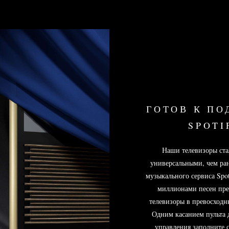
ГОТОВ К ПО
SPOTI
Наши телевизоры ста
универсальными, чем ра
музыкального сервиса Spot
миллионами песен пр
телевизоры в превосходн
Одним касанием пульта
управления заполните 