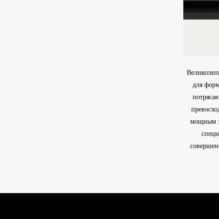
Великолепн
для форм
потрясаю
превосхо
мощным з
специ
совершен