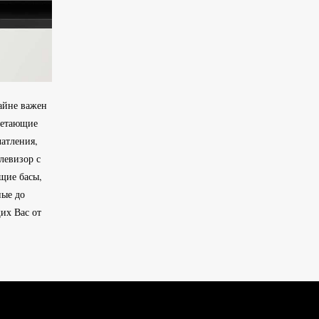
райне важен
четающие
атления,
левизор с
щие басы,
ные до
их Вас от