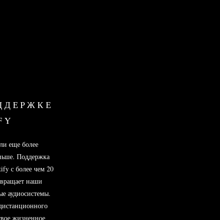
ДДЕРЖКЕ
FY
ли еще более
ньше. Поддержка
ify с более чем 20
евращает наши
ые аудиосистемы.
 дистанционного
свое жизненное